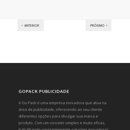
ANTERIOR
PRÓXIMO
GOPACK PUBLICIDADE
A Go Pack é uma empresa inovadora que atua na
área de publicidade, oferecendo ao seu cliente
diferentes opções para divulgar sua marca e
produto. Com um conceito simples e muito eficaz,
trabalhando constantemente soluções inovadoras.